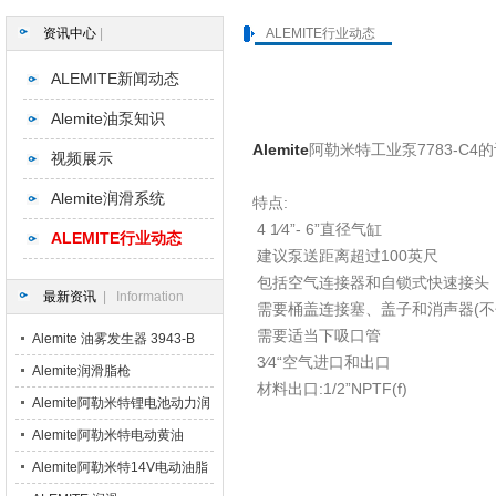
资讯中心
|
ALEMITE行业动态
ALEMITE新闻动态
Alemite油泵知识
Alemite
阿勒米特工业泵7783-
视频展示
Alemite润滑系统
特点:
4 1⁄4”- 6”直径气缸
ALEMITE行业动态
建议泵送距离超过100英尺
包括空气连接器和自锁式快速接头
最新资讯
| Information
需要桶盖连接塞、盖子和消声器(不
需要适当下吸口管
Alemite 油雾发生器 3943-B
3⁄4“空气进口和出口
3943-BC 3943-CB 3943-CC
Alemite润滑脂枪
材料出口:1/2”NPTF(f)
3943-DD
Alemite阿勒米特锂电池动力润
滑脂枪
Alemite阿勒米特电动黄油
Alemite阿勒米特14V电动油脂