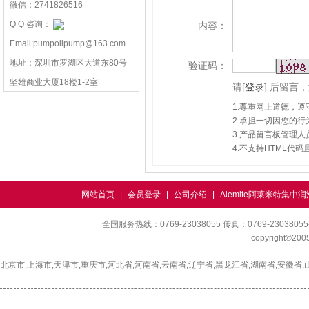
微信：2741826516
Q Q 咨询：
内容：
Email:pumpoilpump@163.com
地址：深圳市罗湖区大道东80号
验证码：
坚雄商业大厦18楼1-2室
请
[
登录
]
后留言，
1.尊重网上道德，
2.承担一切因您的
3.产品留言板管理
4.不支持HTML代
网站首页
|
会员登录
|
公司介绍
|
Alemite阿莱米特集中
全国服务热线：0769-23038055 传真：0769-230380
copyright©2
北京市,上海市,天津市,重庆市,河北省,河南省,云南省,辽宁省,黑龙江省,湖南省,安徽省,