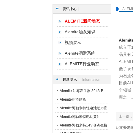
资讯中心
|
ALEM
ALEMITE新闻动态
Alemite油泵知识
Alemit
视频展示
成立于
Alemite润滑系统
品具有
ALE
ALEMITE行业动态
低了设
为石油
最新资讯
| Information
目前A
个领域
Alemite 油雾发生器 3943-B
商之一
3943-BC 3943-CB 3943-CC
Alemite润滑脂枪
3943-DD
Alemite阿勒米特锂电池动力润
滑脂枪
上一篇：
Alemite阿勒米特电动黄油
Alemite阿勒米特14V电动油脂
此文关键