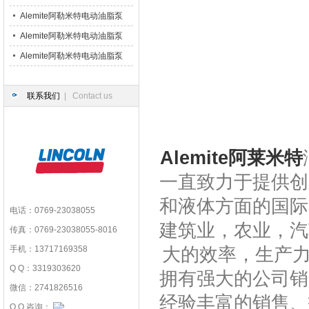
脂枪
Alemite阿勒米特电动油脂泵
6320-3
Alemite阿勒米特电动油脂泵
7175-R4
Alemite阿勒米特电动油脂泵
B52752
联系我们
| Contact us
Alemite阿莱米特
一直致力于提供创
和液体方面的国际
电话：0769-23038055
建筑业，农业，汽
传真：0769-23038055-8016
大的效率，生产
手机：13717169358
Q Q：3319303620
拥有强大的公司销
微信：2741826516
经验丰富的销售、
Q Q 咨询：