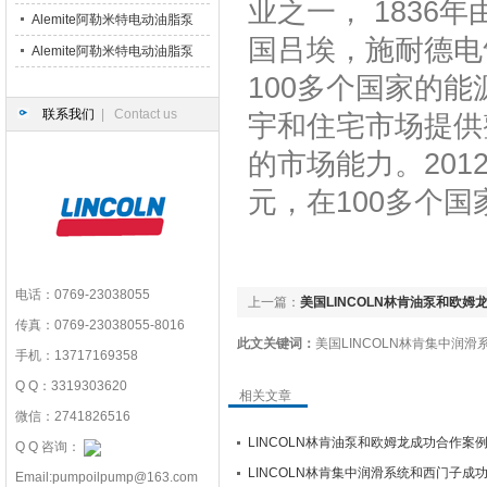
业之一， 183
6320-3
Alemite阿勒米特电动油脂泵
国吕埃，施耐德电
7175-R4
Alemite阿勒米特电动油脂泵
100多个国家的
B52752
联系我们
| Contact us
宇和住宅市场提供
的市场能力。201
元，在100多个国
电话：0769-23038055
上一篇：
美国LINCOLN林肯油泵和欧姆
传真：0769-23038055-8016
此文关键词：
美国LINCOLN林肯集中润滑
手机：13717169358
Q Q：3319303620
相关文章
微信：2741826516
LINCOLN林肯油泵和欧姆龙成功合作案
Q Q 咨询：
LINCOLN林肯集中润滑系统和西门子成
Email:pumpoilpump@163.com