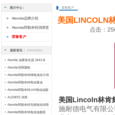
图片中心
|
荣誉客户
美国LINCO
Alemite品牌介绍
Alemite阿勒米特润滑泵
点击：256
荣誉客户
最新资讯
| Information
Alemite 油雾发生器 3943-B
3943-BC 3943-CB 3943-CC
Alemite润滑脂枪
3943-DD
Alemite阿勒米特锂电池动力润
滑脂枪
Alemite阿勒米特电动黄油
Alemite阿勒米特14V电动油脂
枪
ALEMITE 润滑
美国Lincoln林
Alemite阿勒米特无线电动润滑
施耐德电气有限公司(Sc
脂枪
Alemite阿勒米特电动油脂泵